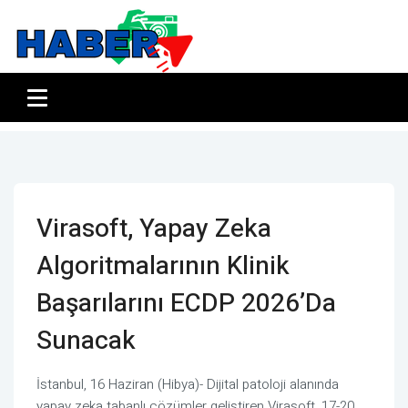
Virasoft, Yapay Zeka
Algoritmalarının Klinik
Başarılarını ECDP 2026’da
Sunacak
İstanbul, 16 Haziran (Hibya)- Dijital patoloji alanında
yapay zeka tabanlı çözümler geliştiren Virasoft, 17-20