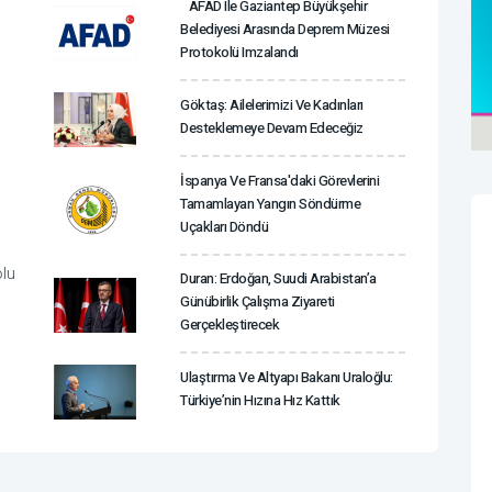
AFAD Ile Gaziantep Büyükşehir
Belediyesi Arasında Deprem Müzesi
Protokolü Imzalandı
Göktaş: Ailelerimizi Ve Kadınları
Desteklemeye Devam Edeceğiz
İspanya Ve Fransa'daki Görevlerini
Tamamlayan Yangın Söndürme
Uçakları Döndü
olu
Duran: Erdoğan, Suudi Arabistan’a
Günübirlik Çalışma Ziyareti
Gerçekleştirecek
Ulaştırma Ve Altyapı Bakanı Uraloğlu:
Türkiye’nin Hızına Hız Kattık