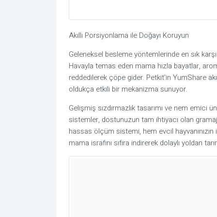
Akıllı Porsiyonlama ile Doğayı Koruyun
Geleneksel besleme yöntemlerinde en sık karşı
Havayla temas eden mama hızla bayatlar, aroma
reddedilerek çöpe gider. Petkit’in YumShare akı
oldukça etkili bir mekanizma sunuyor.
Gelişmiş sızdırmazlık tasarımı ve nem emici ün
sistemler, dostunuzun tam ihtiyacı olan gram
hassas ölçüm sistemi, hem evcil hayvanınızın i
mama israfını sıfıra indirerek dolaylı yoldan ta