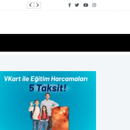
Erdoğan, Muhammed bin Selman ile Mekke’de 