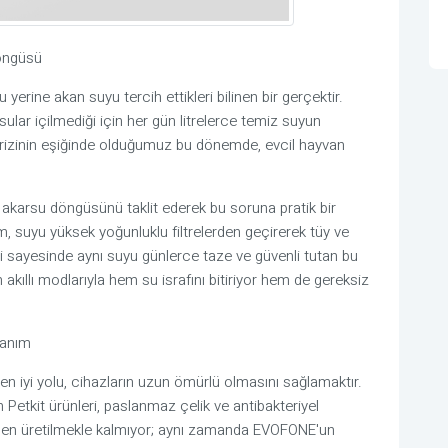
Döngüsü
 yerine akan suyu tercih ettikleri bilinen bir gerçektir.
ular içilmediği için her gün litrelerce temiz suyun
rizinin eşiğinde olduğumuz bu dönemde, evcil hayvan
ki akarsu döngüsünü taklit ederek bu soruna pratik bir
, suyu yüksek yoğunluklu filtrelerden geçirerek tüy ve
si sayesinde aynı suyu günlerce taze ve güvenli tutan bu
akıllı modlarıyla hem su israfını bitiriyor hem de gereksiz
lanım
 en iyi yolu, cihazların uzun ömürlü olmasını sağlamaktır.
etkit ürünleri, paslanmaz çelik ve antibakteriyel
erden üretilmekle kalmıyor; aynı zamanda EVOFONE'un