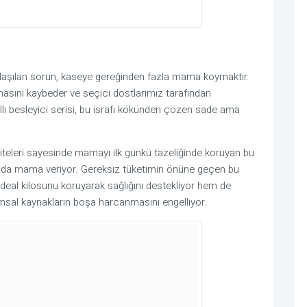
laşılan sorun, kaseye gereğinden fazla mama koymaktır.
sını kaybeder ve seçici dostlarımız tarafından
llı besleyici serisi, bu israfı kökünden çözen sade ama
iteleri sayesinde mamayı ilk günkü tazeliğinde koruyan bu
ajda mama veriyor. Gereksiz tüketimin önüne geçen bu
deal kilosunu koruyarak sağlığını destekliyor hem de
rımsal kaynakların boşa harcanmasını engelliyor.