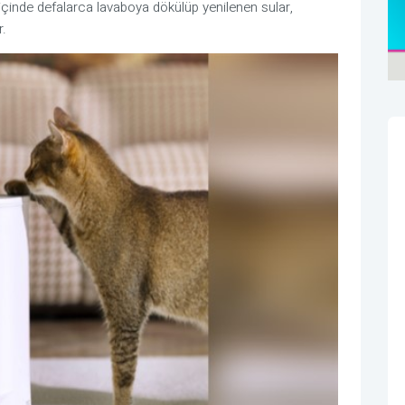
içinde defalarca lavaboya dökülüp yenilenen sular,
r.