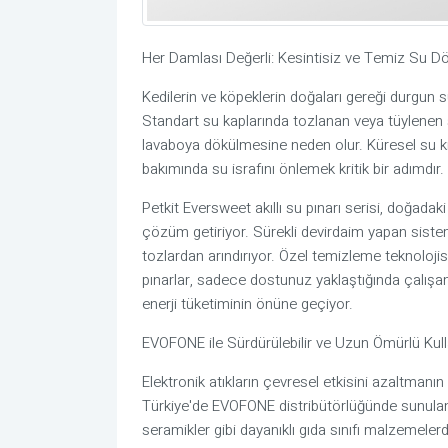
Her Damlası Değerli: Kesintisiz ve Temiz Su 
Kedilerin ve köpeklerin doğaları gereği durgun su
Standart su kaplarında tozlanan veya tüylenen s
lavaboya dökülmesine neden olur. Küresel su k
bakımında su israfını önlemek kritik bir adımdır.
Petkit Eversweet akıllı su pınarı serisi, doğada
çözüm getiriyor. Sürekli devirdaim yapan sistem
tozlardan arındırıyor. Özel temizleme teknoloji
pınarlar, sadece dostunuz yaklaştığında çalışan 
enerji tüketiminin önüne geçiyor.
EVOFONE ile Sürdürülebilir ve Uzun Ömürlü Kul
Elektronik atıkların çevresel etkisini azaltmanın
Türkiye'de EVOFONE distribütörlüğünde sunulan P
seramikler gibi dayanıklı gıda sınıfı malzemel