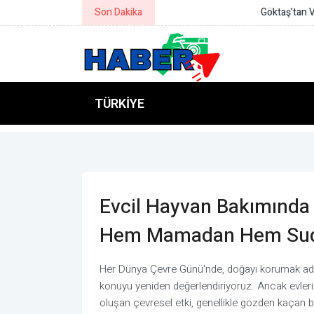
Son Dakika
Göktaş’tan Van’da Teşekkür Belges
TÜRKIYE
Evcil Hayvan Bakımında Sı
Hem Mamadan Hem Suda
Her Dünya Çevre Günü'nde, doğayı korumak adı
konuyu yeniden değerlendiriyoruz. Ancak evlerim
oluşan çevresel etki, genellikle gözden kaçan bi