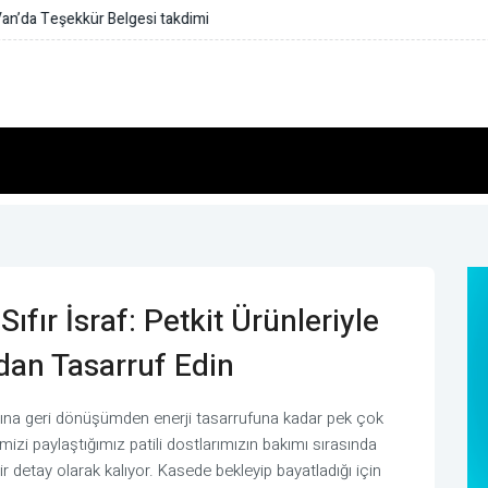
i takdimi
fır İsraf: Petkit Ürünleriyle
n Tasarruf Edin
na geri dönüşümden enerji tasarrufuna kadar pek çok
izi paylaştığımız patili dostlarımızın bakımı sırasında
r detay olarak kalıyor. Kasede bekleyip bayatladığı için