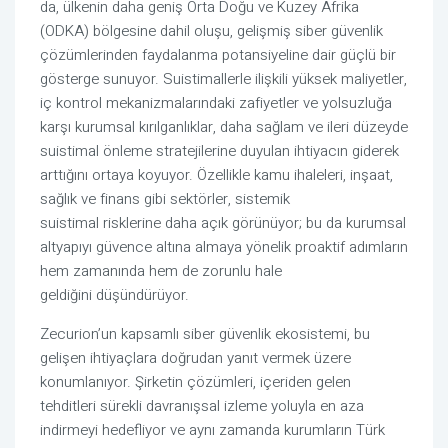
da, ülkenin daha geniş Orta Doğu ve Kuzey Afrika
(ODKA) bölgesine dahil oluşu, gelişmiş siber güvenlik
çözümlerinden faydalanma potansiyeline dair güçlü bir
gösterge sunuyor. Suistimallerle ilişkili yüksek maliyetler,
iç kontrol mekanizmalarındaki zafiyetler ve yolsuzluğa
karşı kurumsal kırılganlıklar, daha sağlam ve ileri düzeyde
suistimal önleme stratejilerine duyulan ihtiyacın giderek
arttığını ortaya koyuyor. Özellikle kamu ihaleleri, inşaat,
sağlık ve finans gibi sektörler, sistemik
suistimal risklerine daha açık görünüyor; bu da kurumsal
altyapıyı güvence altına almaya yönelik proaktif adımların
hem zamanında hem de zorunlu hale
geldiğini düşündürüyor.
Zecurion’un kapsamlı siber güvenlik ekosistemi, bu
gelişen ihtiyaçlara doğrudan yanıt vermek üzere
konumlanıyor. Şirketin çözümleri, içeriden gelen
tehditleri sürekli davranışsal izleme yoluyla en aza
indirmeyi hedefliyor ve aynı zamanda kurumların Türk