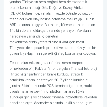
yandan Türkiye’nin hem coğrafi hem de ekonomik
olarak konumlandığı Orta Doğu ve Kuzey Afrika
(ODKA) bölgesinde, vakaların yüzde 55’inde yolsuzluk
tespit edilirken olay başına ortalama mali kayıp 181 bin
ABD dolarına ulaşıyor. Bu rakam, küresel ortalama olan
145 bin doların oldukça üzerinde yer alıyor. Vakaların
neredeyse yarısında iç denetim
mekanizmalarının yetersizliğine dikkat çekilmesi,
Türkiye’de de kapsamlı, proaktif ve sistem düzeyinde bir
güvenlik yaklaşımının gerekliliğini açıkça ortaya koyuyor.
Zecurion’un etkisini gözler önüne seren çarpıcı
örneklerden biri, Pakistan’ın önde gelen finansal teknoloji
(fintech) girişimlerinden biriyle kurduğu stratejik
ortaklıkta kendini gösteriyor. 2017 yılında kurulan bu
girişim, 6 binin üzerinde POS terminali işleterek, mobil
uygulamalar ve çevrim içi platformlar aracılığıyla
sunduğu geniş yelpazedeki finansal hizmetlerle Pakistan
genelinde dijital ödemeler alanında köklü bir dönüşüm