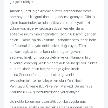
gerçekleştiriyor.
Ancak bu hızlı ölçeklenme süreci, beraberinde çeşitli
operasyonel kırılganlıkları da gündeme getiriyor: Günlük
işlem hacmindeki artışla birlikte veri maruziyeti riski
yükseliyor; giderek sıkılaşan düzenlemeler daha
sofistike uyum mekanizmalarını zorunlu kılıyor; içeriden
gelen – kasıtlı ya da kasıtsız – tehditler hem itibari hem
de finansal düzeyde ciddi riskler doğuruyor. Tüm
bu karmaşık tehdit ortamında, müşteri güvenini
sağlayabilmek için sürdürülebilir ve kanıtlanabilir bilgi
güvenliği esnekliği kritik bir gereklilik haline geliyor. Şirket,
bu zorluklarla etkin biçimde başa çıkabilmek
adına Zecurion’un bütünsel siber güvenlik
ekosisteminin temel bileşenleri olan Yeni Nesil
Veri Kaybı Önleme (DLP) ve Veri Merkezli Denetim ve
Koruma (DCAP) çözümlerinden yararlanıyor.
Uç nokta koruması, otomatik politika uygulaması,
davranışsal analitik ve gerçek zamanlı anomali tespiti