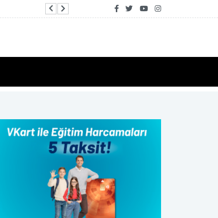
Avcılar’da makine arızası yapan tekne kurtarıldı