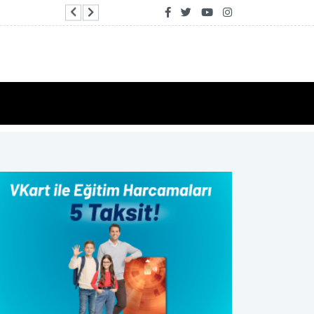
Ticaret Bakanlığı: Endonezya stratejik bir E-İhr