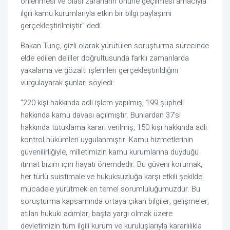
önlenmesi ve olası zararların önüne geçilmesi amacıyla
ilgili kamu kurumlarıyla etkin bir bilgi paylaşımı
gerçekleştirilmiştir" dedi.
Bakan Tunç, gizli olarak yürütülen soruşturma sürecinde
elde edilen deliller doğrultusunda farklı zamanlarda
yakalama ve gözaltı işlemleri gerçekleştirildiğini
vurgulayarak şunları söyledi:
"220 kişi hakkında adli işlem yapılmış, 199 şüpheli
hakkında kamu davası açılmıştır. Bunlardan 37’si
hakkında tutuklama kararı verilmiş, 150 kişi hakkında adli
kontrol hükümleri uygulanmıştır. Kamu hizmetlerinin
güvenilirliğiyle, milletimizin kamu kurumlarına duyduğu
itimat bizim için hayati önemdedir. Bu güveni korumak,
her türlü suistimale ve hukuksuzluğa karşı etkili şekilde
mücadele yürütmek en temel sorumluluğumuzdur. Bu
soruşturma kapsamında ortaya çıkan bilgiler, gelişmeler,
atılan hukuki adımlar, başta yargı olmak üzere
devletimizin tüm ilgili kurum ve kuruluşlarıyla kararlılıkla